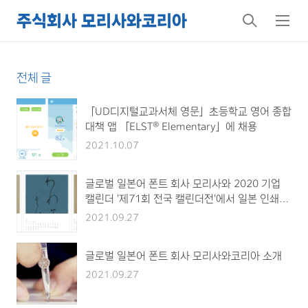
주식회사 모리사와코리아
검
메
색
뉴
전체 글
「UD디지털교과서체 영문」초등학교 영어 종합
대책 앱 「ELST® Elementary」에 채용
2021.10.07
글로벌 일본어 폰트 회사 모리사와 2020 기업
캘린더 '제71회 전국 캘린더전'에서 일본 인쇄산
업연합회 회장상·제1부문 금상을 수상
2021.09.27
글로벌 일본어 폰트 회사 모리사와코리아 소개
2021.09.27