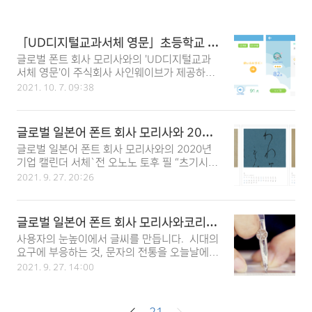
「UD디지털교과서체 영문」초등학교 영
어 종합대책 앱 「ELST® Elementary」
글로벌 폰트 회사 모리사와의 'UD디지털교과
에 채용
서체 영문'이 주식회사 사인웨이브가 제공하는
초등학교 영어 종합대책앱 일본어 폰트 'ELST
2021. 10. 7. 09:38
®Elementary'에 채용되었습니다. ELST ®Ele
mentary'는 인공지능(AI)을 통해 일본어 폰트
스피킹 시 자동 채점이나 일본어 폰트 자필문자
글로벌 일본어 폰트 회사 모리사와 2020
의 철자 교정을 받을 수 있어 초등학생이 즐겁
기업 캘린더 '제71회 전국 캘린더전'에서
글로벌 일본어 폰트 회사 모리사와의 2020년
게 영어 공부할 수 있도록 만들어진 교육기관을
일본 인쇄산업연합회 회장상·제1부문 금
기업 캘린더 서체`전 오노노 토후 필 “츠기시키
위한 영어학습 앱(iOS/Android)입니다. 실용
상을 수상
시(継色紙)”의 가나'가 제71회 전국 다국어 폰
영어 기능검정(3급~5급) 의 면접 연습도 가능
2021. 9. 27. 20:26
트 캘린더전에서 일본 인쇄산업연합회 폰트 회
하며, 그외 다른 학생들과 정답율을 경쟁할 수
장상·제1부문 금상을 수상했습니다. 전국 캘린
있는 일본어 폰트 배틀모드도 있어 게임처럼 즐
더전은 일반 사단법인 일본 인쇄산업연합회와
기면서 일본어 폰트 단어공부에 몰두할 수 있는
글로벌 일본어 폰트 회사 모리사와코리아
후지 산케이 비즈니스 아이가 다국어 서체 주최
점에서 전국 각지의 초등학교과 학원 등에서 도
소개
사용자의 눈높이에서 글씨를 만듭니다. ​ 시대의
하여, 1950년부터 캘린더의 서체 인쇄기술과
입하고 있습니다. 이번 'UD디지털교과서체 영
요구에 부응하는 것, 문자의 전통을 오늘날에
기획·디자인력 또는 기능성과 실용성이 중국어
문'..
이어가는 것, 최상의 품질을 제공하는 것
폰트 뛰어난 작품을 공개해 문자 문화 향상에
2021. 9. 27. 14:00
——— 모리사와는 이를 마음에 새기고 서체 개
기여하는 것을 목적으로 하고 있습니다. 2020
발을 이어가고 있습니다. 이 마음의 바탕에는
년 기업 캘린더 폰트 `전 오노노 토후 필 “츠기
사용자의 시선으로 생각하는 자세와, 문자 문화
시키시(継色紙)”의 일본어 가나'는 모리사와 도
21