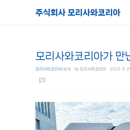
주식회사 모리사와코리아
모리사와코리아가 만난
상
본
문
세
제
컨
모리사와코리아/소식
by
모리사와코리아
2025. 9. 2
목
본
텐
댓
문
츠
글
달
기