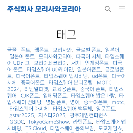
주식회사 모리사와코리아
검
메
색
뉴
태그
글꼴
폰트
웹폰트
모리사와
글로벌 폰트
일본어
,
,
,
,
,
,
일본어 폰트
모리사와코리아
다국어 서체
타입스퀘
,
,
,
어 UD신고
모리아솨코리아
서체
인게임폰트
다국
,
,
,
,
어 폰트
타입스퀘어 UD레이민
일본어폰트
글로벌폰
,
,
,
트
다국어폰트
타입스퀘어 맵시바탕
ud폰트
다국어
,
,
,
,
서체
중국어폰트
타입스퀘어 본디굴림
MOTC
,
,
,
2024
라틴알파벳
교육용폰트
중국어 폰트
타입스
,
,
,
,
퀘어
CJK폰트
임베딩폰트
타입스퀘어 밝은바탕
타
,
,
,
,
입스퀘어 견바탕
영문 폰트
영어
중국여폰트
motc
,
,
,
,
,
타입스퀘어 아씨체
타입스퀘어 백두체
영문폰트
,
,
,
gstar2025
지스타2025
광주게임컨퍼런스
,
,
,
GGDC
TokyoGameShow
라틴폰트
타압스퀘어 맵
,
,
,
시바탕
TS Cloud
타입스퀘어 동의보감
도쿄게임쇼
,
,
,
,