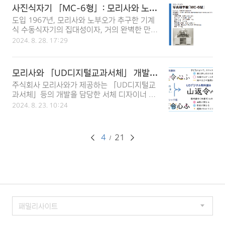
과 응원에도 깊은 감사를 드립니다. 이번 공모
왔습니다. 그 공로를 인정받아 이번 수상에 이
사진식자기 「MC-6형」: 모리사와 노부
전은 많은 디자이너분들의 열정적인 참여와 뛰
르게 되었습니다. 토리노우미 씨는 책의 본문
오의 결정체
도입 1967년, 모리사와 노부오가 추구한 기계
어난 작품들로 가득 찼습니다. 여러분의 창의력
에 사용되는 기본적인 ‘본문 서체’가 독자와 이
식 수동식자기의 집대성이자, 거의 완벽한 만능
과 노력이 타입 디자인 분야에 큰 기여를 하고
야기를 이어주는 역할을..
사진식자기인 「MC-6형」이 세상에 등장했습
있으며, 이를 통해 미래의 타입디자인을 더욱
2024. 8. 28. 17:29
니다. 이 기계는 1960년에 출시된 MC-5형을
풍성하게 만들어 나갈 것입니다. 이후에도 공모
기반으로 더 발전된 모델로, 일본 인쇄 역사에
전 일정이 계속될 예정입니다. 2024년 12월에
서 중요한 위치를 차지하고 있습니다. 개발과
는 인기투표가 진행될 예정이며, 2025년 2월
모리사와 「UD디지털교과서체」 개발
개선 MC-6형은 기존 MC-5형을 개량하여 만
경에는 최종 결과 발표가 예정되어 있습니다.
담당자인 타카다 유미 씨가 제23회 사토
주식회사 모리사와가 제공하는 「UD디지털교
들어졌습니다. 이 기계는 모리사와 노부오가 직
이러한 일정과 관련된 자세한 사항은 추후 안내
게이노스케상 개인 부문 수상
과서체」등의 개발을 담당한 서체 디자이너 타
접 개발과 설계에 참여하여 완성된 것으로, 그
해 드릴..
카다 유미(高田裕美)가 NPO법인 일본 타이포
가 63세였던 시기에 경영에서 한발 물러나 있
2024. 8. 23. 10:24
그래피 협회가 수여하는 제23회 사토게이노스
었음에도 불구하고, 개발의 최전선에서 이 기계
케상(개인 부문)을 수상하였습니다. 사토게이
를 출시하며 직원들을 지도한 결과물입니다. 사
노스케상은 타이포그래피에 관한 혁신적인 제
양과 특징 부속 문자판: 60매 (2종체 + 기호)주
페
4
21
안, 연구 발표, 디자인 교육 등으로 활약한 사토
렌즈: 7~62급, 20개확대 렌즈: 70~100급, 4
이
게이노스케(佐藤敬之輔) 씨를 상명으로 제정된
개변형 렌즈: 1~4호감광재 최대 면적: 305x2
상으로, 타이포그래피 분야에서 활동하는 개인
55mm..
징
및 단체에게 수여하는 상입니다. 이번에 수상한
타카다 유미 씨는 올해로 서체 제작 업계 경력
40년째를 맞이하였습니다. 오랜 서체 디자이너
로서의 경험을 살려 어린이들의 학습을 지원하
는 UD(유니버설 디자인)서체 개발과 보급에 기
여한 점 등을 높이 평가받았습니다. 타카다는